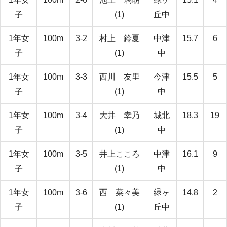
子
(1)
丘中
1年女
100m
3-2
村上 鈴夏
中津
15.7
6
子
(1)
中
1年女
100m
3-3
西川 友里
今津
15.5
5
子
(1)
中
1年女
100m
3-4
大井 幸乃
城北
18.3
19
子
(1)
中
1年女
100m
3-5
井上こころ
中津
16.1
9
子
(1)
中
1年女
100m
3-6
西 菜々美
緑ヶ
14.8
2
子
(1)
丘中