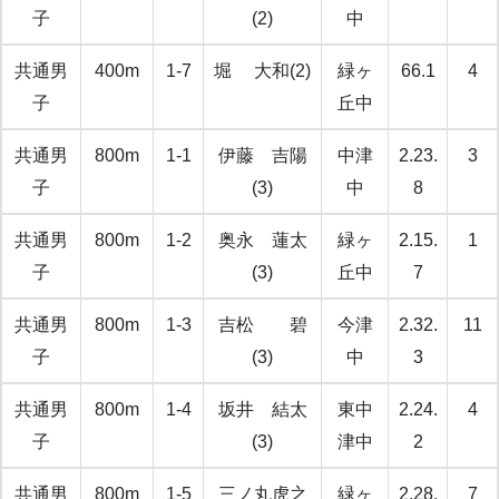
子
(2)
中
共通男
400m
1-7
堀 大和(2)
緑ヶ
66.1
4
子
丘中
共通男
800m
1-1
伊藤 吉陽
中津
2.23.
3
子
(3)
中
8
共通男
800m
1-2
奥永 蓮太
緑ヶ
2.15.
1
子
(3)
丘中
7
共通男
800m
1-3
吉松 碧
今津
2.32.
11
子
(3)
中
3
共通男
800m
1-4
坂井 結太
東中
2.24.
4
子
(3)
津中
2
共通男
800m
1-5
三ノ丸虎之
緑ヶ
2.28.
7