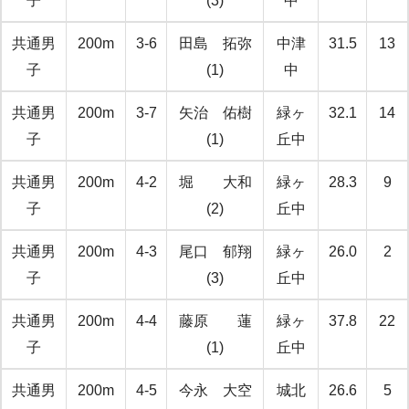
子
(3)
中
共通男
200m
3-6
田島 拓弥
中津
31.5
13
子
(1)
中
共通男
200m
3-7
矢治 佑樹
緑ヶ
32.1
14
子
(1)
丘中
共通男
200m
4-2
堀 大和
緑ヶ
28.3
9
子
(2)
丘中
共通男
200m
4-3
尾口 郁翔
緑ヶ
26.0
2
子
(3)
丘中
共通男
200m
4-4
藤原 蓮
緑ヶ
37.8
22
子
(1)
丘中
共通男
200m
4-5
今永 大空
城北
26.6
5