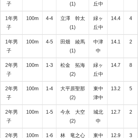
子
(1)
丘中
1年男
100m
4-4
立澤 幹太
緑ヶ
14.4
4
子
(1)
丘中
1年男
100m
4-5
田畑 綾馬
中津
14.1
2
子
(1)
中
2年男
100m
1-3
松金 拓海
緑ヶ
14.7
8
子
(2)
丘中
2年男
100m
1-4
大平原聖那
東中
13.2
5
子
(2)
津中
2年男
100m
1-5
今永 大空
城北
12.7
2
子
(2)
中
2年男
100m
1-6
林 竜之心
東中
12.9
3