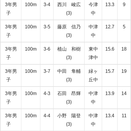
3年男
100m
3-4
西川 峻広
今津
13.3
9
子
(3)
中
3年男
100m
3-5
藤原 信乃
中津
12.7
5
子
(3)
中
3年男
100m
3-6
植山 和樹
東中
15.6
18
子
(3)
津中
3年男
100m
3-7
中田 隼輔
緑ヶ
15.7
19
子
(3)
丘中
3年男
100m
4-3
石田 昂輝
中津
13.9
14
子
(3)
中
3年男
100m
4-4
小野 陽登
中津
13.4
11
子
(3)
中