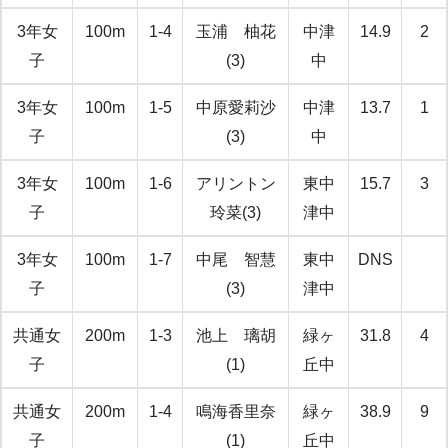
3年女
100m
1-4
玉浦 柚花
中津
14.9
2
子
(3)
中
3年女
100m
1-5
中原愛莉沙
中津
13.7
1
子
(3)
中
3年女
100m
1-6
アリントン
東中
15.7
3
子
玲菜(3)
津中
3年女
100m
1-7
中尾 智慧
東中
DNS
子
(3)
津中
共通女
200m
1-3
池上 璃胡
緑ヶ
31.8
4
子
(1)
丘中
共通女
200m
1-4
鳴海香里奈
緑ヶ
38.9
9
子
(1)
丘中