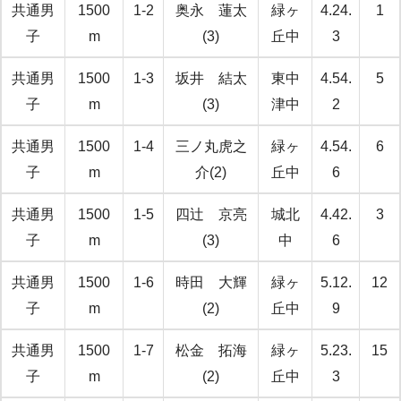
共通男
1500
1-2
奥永 蓮太
緑ヶ
4.24.
1
子
m
(3)
丘中
3
共通男
1500
1-3
坂井 結太
東中
4.54.
5
子
m
(3)
津中
2
共通男
1500
1-4
三ノ丸虎之
緑ヶ
4.54.
6
子
m
介(2)
丘中
6
共通男
1500
1-5
四辻 京亮
城北
4.42.
3
子
m
(3)
中
6
共通男
1500
1-6
時田 大輝
緑ヶ
5.12.
12
子
m
(2)
丘中
9
共通男
1500
1-7
松金 拓海
緑ヶ
5.23.
15
子
m
(2)
丘中
3