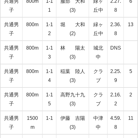
共通男
800m
1-1
服部 大和
緑ヶ
2.27.
6
子
1
(3)
丘中
8
共通男
800m
1-1
堀 大和
緑ヶ
2.36.
13
子
2
(2)
丘中
8
共通男
800m
1-1
林 陽太
城北
DNS
子
3
(3)
中
共通男
800m
1-1
稲葉 陸人
クラ
2.25.
5
子
4
(3)
ブ
9
共通男
800m
1-1
高野九十九
クラ
2.16.
2
子
5
(3)
ブ
2
共通男
1500
1-1
伊藤 吉陽
中津
4.59.
11
子
m
(3)
中
8