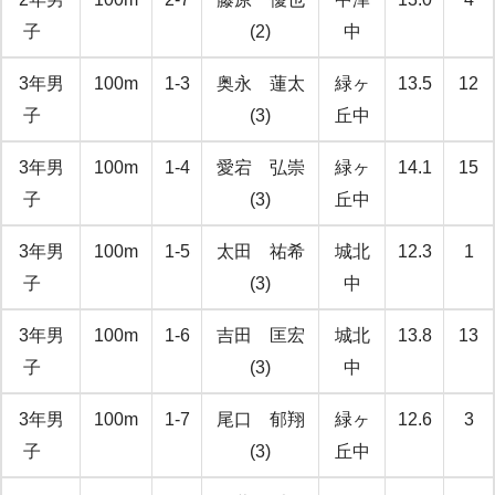
子
(2)
中
3年男
100m
1-3
奥永 蓮太
緑ヶ
13.5
12
子
(3)
丘中
3年男
100m
1-4
愛宕 弘崇
緑ヶ
14.1
15
子
(3)
丘中
3年男
100m
1-5
太田 祐希
城北
12.3
1
子
(3)
中
3年男
100m
1-6
吉田 匡宏
城北
13.8
13
子
(3)
中
3年男
100m
1-7
尾口 郁翔
緑ヶ
12.6
3
子
(3)
丘中