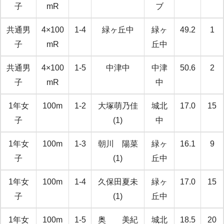
子
mR
ブ
共通男
4×100
1-4
緑ヶ丘中
緑ヶ
49.2
1
子
mR
丘中
共通男
4×100
1-5
中津中
中津
50.6
2
子
mR
中
1年女
100m
1-2
大塚萌乃佳
城北
17.0
15
子
(1)
中
1年女
100m
1-3
朝川 陽菜
緑ヶ
16.1
9
子
(1)
丘中
1年女
100m
1-4
久保田夏未
緑ヶ
17.0
15
子
(1)
丘中
1年女
100m
1-5
奥 美紀
城北
18.5
20