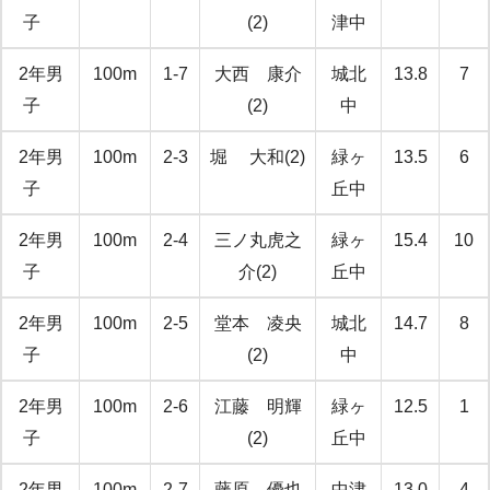
子
(2)
津中
2年男
100m
1-7
大西 康介
城北
13.8
7
子
(2)
中
2年男
100m
2-3
堀 大和(2)
緑ヶ
13.5
6
子
丘中
2年男
100m
2-4
三ノ丸虎之
緑ヶ
15.4
10
子
介(2)
丘中
2年男
100m
2-5
堂本 凌央
城北
14.7
8
子
(2)
中
2年男
100m
2-6
江藤 明輝
緑ヶ
12.5
1
子
(2)
丘中
2年男
100m
2-7
藤原 優也
中津
13.0
4