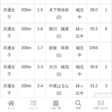
共通女
200m
1-5
木下和佳奈
城北
28.0
1
子
(2)
中
共通女
200m
1-6
朝川 陽菜
緑ヶ
35.5
6
子
(1)
丘中
共通女
200m
1-7
鎧坂 咲和
城北
DNS
子
(1)
中
共通女
200m
2-3
大川 穂花
城北
30.9
2
子
(1)
中
共通女
200m
2-4
中尾はるな
緑ヶ
31.2
3
子
(2)
丘中
共通女
200m
2-5
久保田夏未
緑ヶ
36.7
8
ホーム
メニュー
大会一覧
検索
お問い合わせ