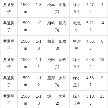
共通男
1500
1-8
松本 凱聖
緑ヶ
4.47.
4
子
m
(2)
丘中
6
共通男
1500
1-9
須崎 龍海
城北
5.21.
14
子
m
(3)
中
2
共通男
1500
1-1
相良 旭廣
中津
4.56.
8
子
m
0
(3)
中
5
共通男
1500
1-1
池田 治樹
緑ヶ
6.08.
18
子
m
1
(1)
丘中
4
共通男
1500
1-1
服部 大和
緑ヶ
4.56.
9
子
m
2
(3)
丘中
7
共通男
1500
1-1
堀 大和
緑ヶ
5.18.
13
子
m
3
(2)
丘中
3