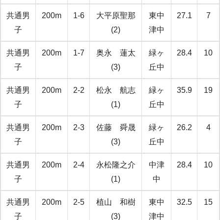
共通男
200m
1-6
大平原聖那
東中
27.1
7
子
(2)
津中
共通男
200m
1-7
奥永 蓮太
緑ヶ
28.4
10
子
(3)
丘中
共通男
200m
2-2
松永 航志
緑ヶ
35.9
19
子
(1)
丘中
共通男
200m
2-3
佐藤 舜晟
緑ヶ
26.2
4
子
(3)
丘中
共通男
200m
2-4
永松隆之介
中津
28.4
10
子
(1)
中
共通男
200m
2-5
植山 和樹
東中
32.5
15
子
(3)
津中