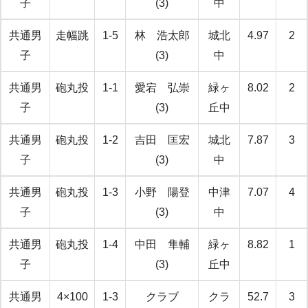
子
(3)
中
共通男
走幅跳
1-5
林 浩太郎
城北
4.97
2
子
(3)
中
共通男
砲丸投
1-1
愛宕 弘崇
緑ヶ
8.02
2
子
(3)
丘中
共通男
砲丸投
1-2
吉田 匡宏
城北
7.87
3
子
(3)
中
共通男
砲丸投
1-3
小野 陽登
中津
7.07
4
子
(3)
中
共通男
砲丸投
1-4
中田 隼輔
緑ヶ
8.82
1
子
(3)
丘中
共通男
4×100
1-3
クラブ
クラ
52.7
3