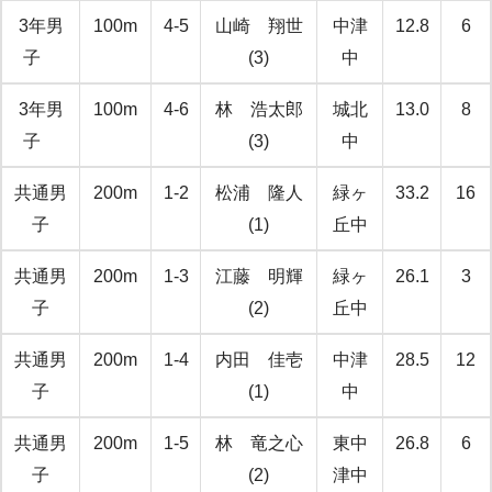
3年男
100m
4-5
山崎 翔世
中津
12.8
6
子
(3)
中
3年男
100m
4-6
林 浩太郎
城北
13.0
8
子
(3)
中
共通男
200m
1-2
松浦 隆人
緑ヶ
33.2
16
子
(1)
丘中
共通男
200m
1-3
江藤 明輝
緑ヶ
26.1
3
子
(2)
丘中
共通男
200m
1-4
内田 佳壱
中津
28.5
12
子
(1)
中
共通男
200m
1-5
林 竜之心
東中
26.8
6
子
(2)
津中