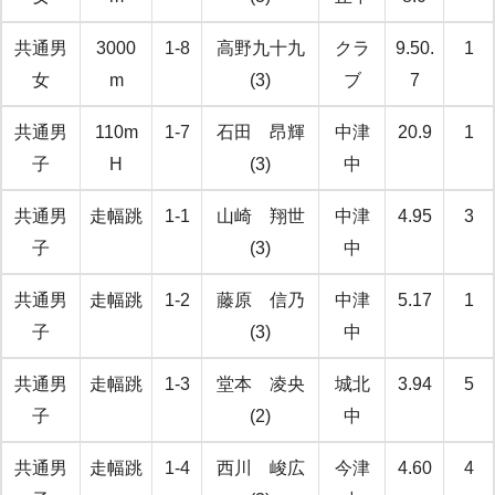
共通男
3000
1-8
高野九十九
クラ
9.50.
1
女
m
(3)
ブ
7
共通男
110m
1-7
石田 昂輝
中津
20.9
1
子
H
(3)
中
共通男
走幅跳
1-1
山崎 翔世
中津
4.95
3
子
(3)
中
共通男
走幅跳
1-2
藤原 信乃
中津
5.17
1
子
(3)
中
共通男
走幅跳
1-3
堂本 凌央
城北
3.94
5
子
(2)
中
共通男
走幅跳
1-4
西川 峻広
今津
4.60
4