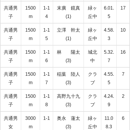
共通男
1500
1-1
末廣 鏡真
緑ヶ
6.01.
17
子
m
4
(1)
丘中
5
共通男
1500
1-1
立澤 幹太
緑ヶ
4.58.
10
子
m
5
(1)
丘中
3
共通男
1500
1-1
林 陽太
城北
5.32.
16
子
m
6
(3)
中
7
共通男
1500
1-1
稲葉 陸人
クラ
4.55.
7
子
m
7
(3)
ブ
5
共通男
1500
1-1
高野九十九
クラ
4.24.
2
子
m
8
(3)
ブ
9
共通男
3000
1-1
奥永 蓮太
緑ヶ
11.0
6
女
m
(3)
丘中
8.3