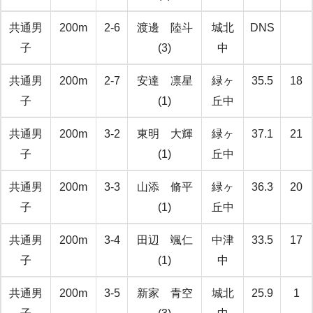
共通男
200m
2-6
渡邊 陸斗
城北
DNS
子
(3)
中
共通男
200m
2-7
安達 凛星
緑ヶ
35.5
18
子
(1)
丘中
共通男
200m
3-2
東明 大輝
緑ヶ
37.1
21
子
(1)
丘中
共通男
200m
3-3
山添 脩平
緑ヶ
36.3
20
子
(1)
丘中
共通男
200m
3-4
田辺 颯仁
中津
33.5
17
子
(1)
中
共通男
200m
3-5
新家 青空
城北
25.9
1