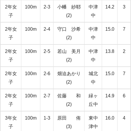
2年女
100m
2-3
小幡 紗耶
中津
14.2
3
子
(2)
中
2年女
100m
2-4
守口 沙希
中津
15.0
7
子
(2)
中
2年女
100m
2-5
若山 美月
中津
13.8
2
子
(2)
中
2年女
100m
2-6
畑迫あかり
城北
15.0
7
子
(2)
中
2年女
100m
2-7
佐藤 和
緑ヶ
14.9
6
子
(2)
丘中
3年女
100m
1-3
原田 侑
東中
16.0
4
子
(3)
津中