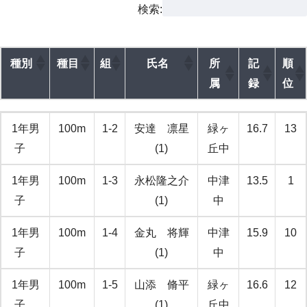
検索:
種別
種目
組
氏名
所
記
順
属
録
位
種別
種目
組
氏名
所
記
順
1年男
100m
1-2
安達 凛星
緑ヶ
16.7
13
属
録
位
子
(1)
丘中
1年男
100m
1-3
永松隆之介
中津
13.5
1
子
(1)
中
1年男
100m
1-4
金丸 将輝
中津
15.9
10
子
(1)
中
1年男
100m
1-5
山添 脩平
緑ヶ
16.6
12
子
(1)
丘中