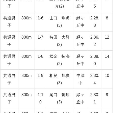
子
介(2)
丘中
5
共通男
800m
1-6
山口 隼虎
緑ヶ
2.28.
8
子
(3)
丘中
8
共通男
800m
1-7
時田 大輝
緑ヶ
2.36.
12
子
(2)
丘中
2
共通男
800m
1-8
松金 拓海
緑ヶ
2.38.
14
子
(2)
丘中
0
共通男
800m
1-9
相良 旭廣
中津
2.30.
10
子
(3)
中
4
共通男
800m
1-1
尾口 郁翔
緑ヶ
2.30.
9
子
0
(3)
丘中
1