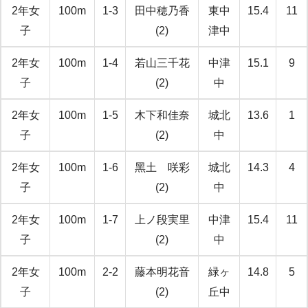
2年女
100m
1-3
田中穂乃香
東中
15.4
11
子
(2)
津中
2年女
100m
1-4
若山三千花
中津
15.1
9
子
(2)
中
2年女
100m
1-5
木下和佳奈
城北
13.6
1
子
(2)
中
2年女
100m
1-6
黑土 咲彩
城北
14.3
4
子
(2)
中
2年女
100m
1-7
上ノ段実里
中津
15.4
11
子
(2)
中
2年女
100m
2-2
藤本明花音
緑ヶ
14.8
5
子
(2)
丘中