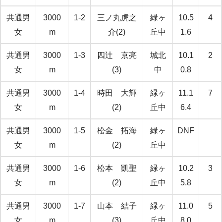
共通男
3000
1-2
三ノ丸虎之
緑ヶ
10.5
4
女
m
介(2)
丘中
1.6
共通男
3000
1-3
四辻 京亮
城北
10.1
2
女
m
(3)
中
0.8
共通男
3000
1-4
時田 大輝
緑ヶ
11.1
7
女
m
(2)
丘中
6.4
共通男
3000
1-5
松金 拓海
緑ヶ
DNF
女
m
(2)
丘中
共通男
3000
1-6
松本 凱聖
緑ヶ
10.2
3
女
m
(2)
丘中
5.8
共通男
3000
1-7
山本 結子
緑ヶ
11.0
5
女
m
(3)
丘中
8.0