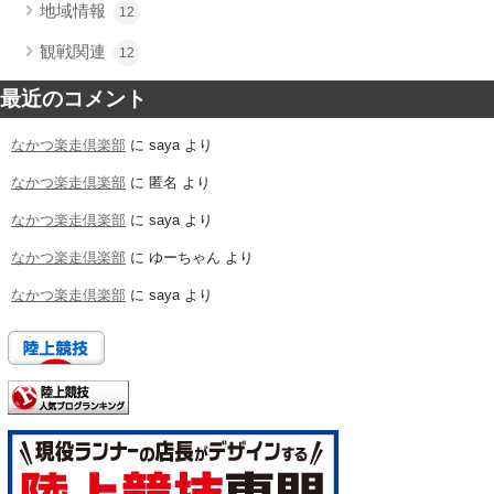
地域情報
12
観戦関連
12
最近のコメント
なかつ楽走倶楽部
に
saya
より
なかつ楽走倶楽部
に
匿名
より
なかつ楽走倶楽部
に
saya
より
なかつ楽走倶楽部
に
ゆーちゃん
より
なかつ楽走倶楽部
に
saya
より