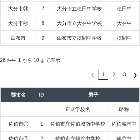
大分市③
7
大分市立稙田中学校
稙田中
大分市④
8
大分市立大在中学校
大在中
由布市
9
由布市立挾間中学校
挾間中
26 件中 1 から 10 まで表示
1
2
3
❮
❯
郡市名
ID
男子
正式学校名
略称
佐伯市①
1
佐伯市立佐伯城南中学校
佐伯城南中
佐伯市②
2
佐伯市立鶴谷中学校
鶴谷中