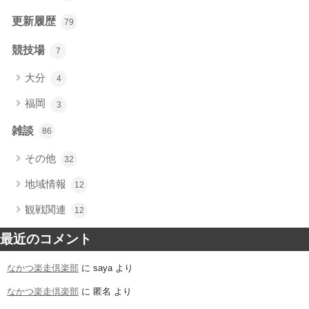
更新履歴
79
競技場
7
大分
4
福岡
3
雑談
86
その他
32
地域情報
12
観戦関連
12
最近のコメント
なかつ楽走倶楽部
に
saya
より
なかつ楽走倶楽部
に
匿名
より